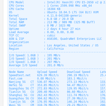
CPU Model            : Intel(R) Xeon(R) CPU E5-2650 v2 @ 2.
CPU Cores            : 1 Cores 2599.998 MHz x86_64

CPU Cache            : 16384 KB 

OS                   : Ubuntu 18.04.5 LTS (64 Bit) KVM

Kernel               : 4.11.8-041108-generic

Total Space          : 6.8 GB / 20.0 GB 

Total RAM            : 213 MB / 989 MB (325 MB Buff)

Total SWAP           : 0 MB / 1023 MB

Uptime               : 2 days 4 hour 27 min

Load Average         : 0.00, 0.00, 0.00

TCP CC               : cubic

ASN & ISP            : AS8100, QuadraNet Enterprises LLC

Organization         : 

Location             : Los Angeles, United States / US

Region               : California

-----------------------------------------------------------
I/O Speed( 1.0GB )   : 195 MB/s

I/O Speed( 1.0GB )   : 201 MB/s

I/O Speed( 1.0GB )   : 207 MB/s

Average I/O Speed    : 201.0 MB/s

-----------------------------------------------------------
Node Name        Upload Speed      Download Speed      Late
Speedtest.net    629.39 Mbit/s     290.19 Mbit/s       25.4
Fast.com         0.00 Mbit/s       183.1 Mbit/s        -   
Nanjing 5G   CT  536.07 Mbit/s     273.13 Mbit/s       133.
Hefei 5G     CT  353.85 Mbit/s     94.47 Mbit/s        137.
Guangzhou 5G CT  272.83 Mbit/s     129.95 Mbit/s       157.
TianJin 5G   CU  209.40 Mbit/s     86.60 Mbit/s        167.
Shanghai 5G  CU  262.43 Mbit/s     111.74 Mbit/s       176.
Guangzhou 5G CU  304.62 Mbit/s     27.39 Mbit/s        170.
Tianjin 5G   CM  176.95 Mbit/s     146.24 Mbit/s       192.
Wuxi 5G      CM  310.76 Mbit/s     29.21 Mbit/s        200.