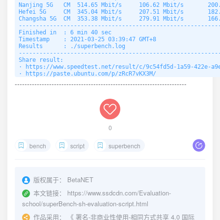
Nanjing 5G   CM  514.65 Mbit/s     106.62 Mbit/s       200.
Hefei 5G     CM  345.04 Mbit/s     207.51 Mbit/s       182.
Changsha 5G  CM  353.38 Mbit/s     279.91 Mbit/s       166.
-----------------------------------------------------------
Finished in  : 6 min 40 sec

Timestamp    : 2021-03-25 03:39:47 GMT+8

Results      : ./superbench.log

-----------------------------------------------------------
Share result:

· https://www.speedtest.net/result/c/9c54fd5d-1a59-422e-a9e
· https://paste.ubuntu.com/p/zRcR7vKX3M/
----------------------------------------------------------------------
0
bench
script
superbench
版权属于：
BetaNET
本文链接：
https://www.ssdcdn.com/Evaluation-
school/superBench-sh-evaluation-script.html
作品采用：
《
署名-非商业性使用-相同方式共享 4.0 国际