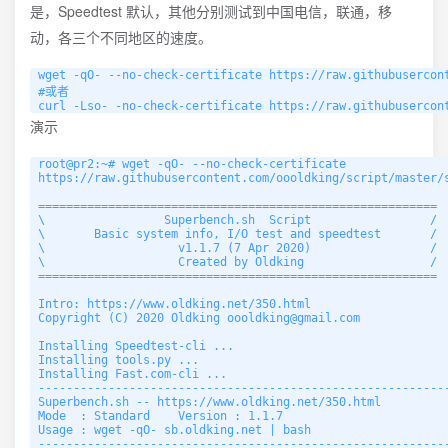
是，Speedtest 默认，其他分别测试到中国电信，联通，移
动，各三个不同地区的速度。
wget -qO- --no-check-certificate https://raw.githubusercont
#或者

演示
root@pr2:~# wget -qO- --no-check-certificate 

https://raw.githubusercontent.com/oooldking/script/master/s
========================================================= 

\                 Superbench.sh  Script                 / 

\       Basic system info, I/O test and speedtest       / 

\                   v1.1.7 (7 Apr 2020)                 / 

\                   Created by Oldking                  / 

========================================================= 

Intro: https://www.oldking.net/350.html

Copyright (C) 2020 Oldking 
oooldking@gmail.com
Installing Speedtest-cli ...

Installing tools.py ...

Installing Fast.com-cli ...

-----------------------------------------------------------
Superbench.sh -- https://www.oldking.net/350.html

Mode  : Standard    Version : 1.1.7

Usage : wget -qO- sb.oldking.net | bash

-----------------------------------------------------------