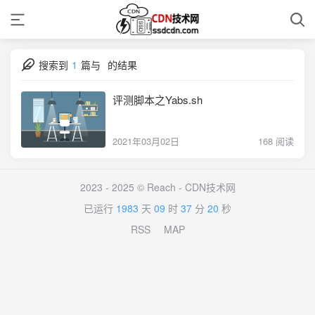
搜索到
1
篇与
的结果
评测脚本之Yabs.sh
2021年03月02日
168 阅读
2023 - 2025 © Reach -
CDN技术网
已运行
1983
天
09
时
37
分
20
秒
RSS
MAP