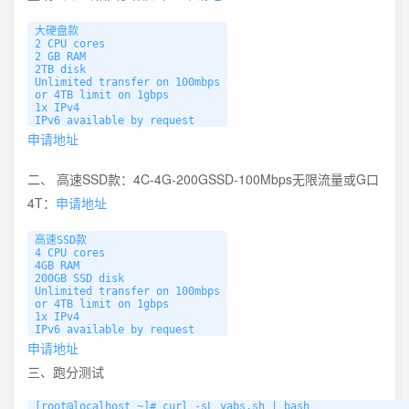
大硬盘款

2 CPU cores

2 GB RAM

2TB disk

Unlimited transfer on 100mbps

or 4TB limit on 1gbps

1x IPv4

申请地址
二、 高速SSD款：4C-4G-200GSSD-100Mbps无限流量或G口
4T：
申请地址
高速SSD款

4 CPU cores

4GB RAM

200GB SSD disk

Unlimited transfer on 100mbps

or 4TB limit on 1gbps

1x IPv4

申请地址
三、跑分测试
[root@localhost ~]# curl -sL yabs.sh | bash
