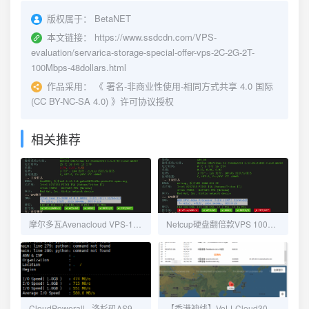
版权属于：
BetaNET
本文链接：
https://www.ssdcdn.com/VPS-
evaluation/servarica-storage-special-offer-vps-2C-2G-2T-
100Mbps-48dollars.html
作品采用：
《
署名-非商业性使用-相同方式共享 4.0 国际
(CC BY-NC-SA 4.0)
》许可协议授权
相关推荐
摩尔多瓦Avenacloud VPS-1C1G10G 抗DMCA评测
Netcup硬盘翻倍款VPS 1000 G11 iv SE NUE BW24 4核8g内存 512g SSD纽伦堡
CloudPowerall - 洛杉矶AS9929 1C 1024M 15 GB NVMe 年付26.99美元 评测
【香港神线】VoLLCloud300M商宽CMI CERA上游冗余2Gbps小鸡评测