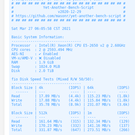
# ## ## ## ## ## ## ## ## ## ## ## ## ## ## ## ## ## #

#              Yet-Another-Bench-Script              #

#                     v2020-12-29                    #

# https://github.com/masonr/yet-another-bench-script #

# ## ## ## ## ## ## ## ## ## ## ## ## ## ## ## ## ## #

Sat Mar 27 06:05:58 CST 2021

Basic System Information:

---------------------------------

Processor  : Intel(R) Xeon(R) CPU E5-2650 v2 @ 2.60GHz

CPU cores  : 2 @ 2593.494 MHz

AES-NI     : ✔ Enabled

VM-x/AMD-V : ❌ Disabled

RAM        : 1.9 GiB

Swap       : 1024.0 MiB

Disk       : 2.0 TiB

fio Disk Speed Tests (Mixed R/W 50/50):

---------------------------------

Block Size | 4k            (IOPS) | 64k           (IOPS)

  ------   | ---            ----  | ----           ---- 

Read       | 17.89 MB/s    (4.4k) | 115.23 MB/s   (1.8k)

Write      | 17.88 MB/s    (4.4k) | 115.84 MB/s   (1.8k)

Total      | 35.78 MB/s    (8.9k) | 231.07 MB/s   (3.6k)

           |                      |                     

Block Size | 512k          (IOPS) | 1m            (IOPS)

  ------   | ---            ----  | ----           ---- 

Read       | 161.64 MB/s    (315) | 132.34 MB/s    (129)

Write      | 170.23 MB/s    (332) | 141.16 MB/s    (137)

Total      | 331.87 MB/s    (647) | 273.51 MB/s    (266)
