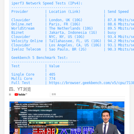
iperf3 Network Speed Tests (IPv4):

---------------------------------

Provider        | Location (Link)           | Send Speed   
                |                           |              
Clouvider       | London, UK (10G)          | 87.8 Mbits/se
Online.net      | Paris, FR (10G)           | 88.6 Mbits/se
WorldStream     | The Netherlands (10G)     | 89.5 Mbits/se
Biznet          | Jakarta, Indonesia (1G)   | busy         
Clouvider       | NYC, NY, US (10G)         | 93.4 Mbits/se
Velocity Online | Tallahassee, FL, US (10G) | 94.2 Mbits/se
Clouvider       | Los Angeles, CA, US (10G) | 93.1 Mbits/se
Iveloz Telecom  | Sao Paulo, BR (2G)        | 90.3 Mbits/se
Geekbench 5 Benchmark Test:

---------------------------------

Test            | Value                         

                |                               

Single Core     | 405                           

Multi Core      | 774                           

四、YT浏览